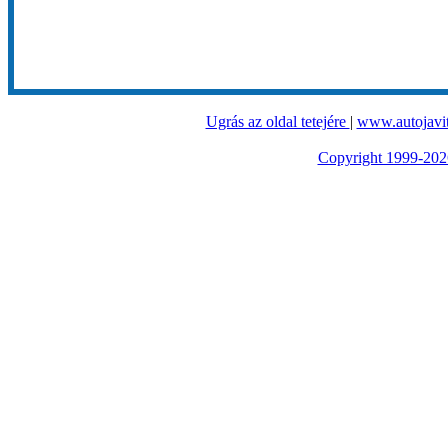
Ugrás az oldal tetejére
|
www.autojavit
Copyright 1999-