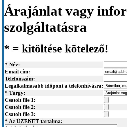
Árajánlat vagy infor
szolgáltatásra
* = kitöltése kötelező!
* Név:
Email cím:
Telefonszám:
Legalkalmasabb időpont a telefonhívásra:
* Tárgy:
Csatolt file 1:
Csatolt file 2:
Csatolt file 3:
* Az ÜZENET tartalma: