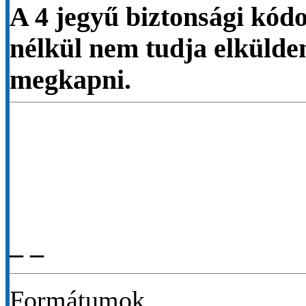
A 4 jegyű biztonsági kódo
nélkül nem tudja elkülden
megkapni.
_ _
Formátumok