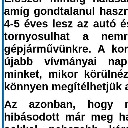
amíg gondtalanul haszná
4-5 éves lesz az autó 
tornyosulhat a nem
gépjárművünkre. A kor
újabb vívmányai nap
minket, mikor körülné
könnyen megítélhetjük a
Az azonban, hogy m
hibásodott már meg ha