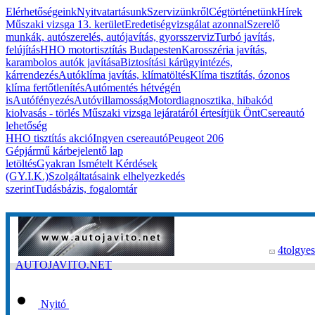
Elérhetőségeink
Nyitvatartásunk
Szervizünkről
Cégtörténetünk
Hírek
Műszaki vizsga 13. kerület
Eredetiségvizsgálat azonnal
Szerelő
munkák, autószerelés, autójavítás, gyorsszerviz
Turbó javítás,
felújítás
HHO motortisztítás Budapesten
Karosszéria javítás,
karambolos autók javítása
Biztosítási kárügyintézés,
kárrendezés
Autóklíma javítás, klímatöltés
Klíma tisztítás, ózonos
klíma fertőtlenítés
Autómentés hétvégén
is
Autófényezés
Autóvillamosság
Motordiagnosztika, hibakód
kiolvasás - törlés
Műszaki vizsga lejáratáról értesítjük Önt
Csereautó
lehetőség
HHO tisztítás akció
Ingyen csereautó
Peugeot 206
Gépjármű kárbejelentő lap
letöltés
Gyakran Ismételt Kérdések
(GY.I.K.)
Szolgáltatásaink elhelyezkedés
szerint
Tudásbázis, fogalomtár
4tolgyes
AUTOJAVITO.NET
Nyitó