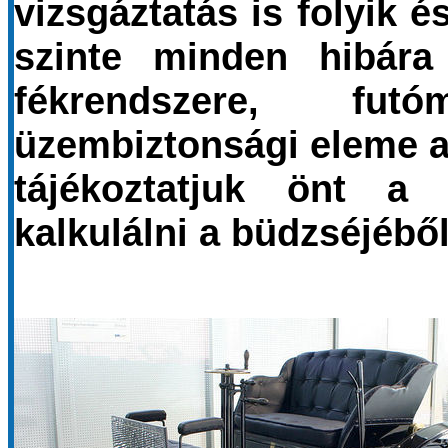
vizsgáztatás is folyik é
szinte minden hibára
fékrendszere, fu
üzembiztonsági eleme az
tájékoztatjuk önt a 
kalkulálni a büdzséjéből