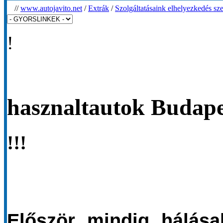
//
www.autojavito.net
/
Extrák
/
Szolgáltatásaink elhelyezkedés sze
!
hasznaltautok Budapes
!!!
Először mindig hálása