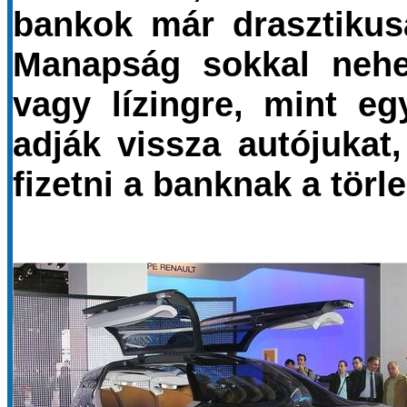
bankok már drasztikus
Manapság sokkal nehez
vagy lízingre, mint eg
adják vissza autójuka
fizetni a banknak a törle