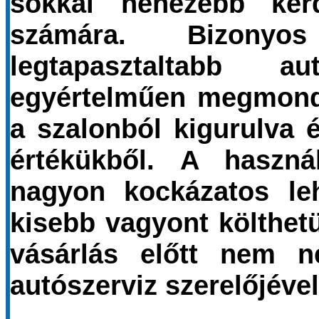
sokkal nehezebb ké
számára. Bizon
legtapasztaltabb a
egyértelműen megmonda
a szalonból kigurulva é
értékükből. A haszná
nagyon kockázatos leh
kisebb vagyont költhetü
vásárlás előtt nem n
autószerviz szerelőjével