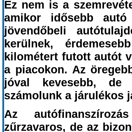
Ez nem is a szemrevét
amikor idősebb autó 
jövendőbeli autótula
kerülnek, érdemese
kilométert futott autót
a piacokon. Az öregebb
jóval kevesebb, de
számolunk a járulékos j
Az autófinanszírozá
zűrzavaros, de az bizo